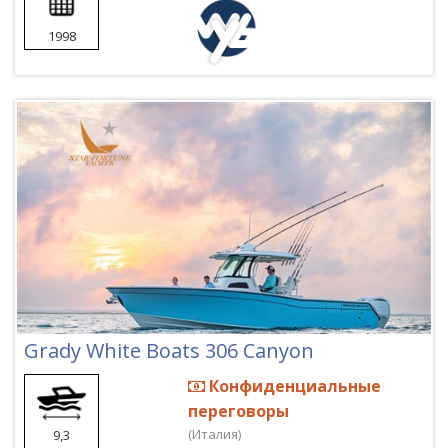
1998
Grady White Boats 306 Canyon
Конфиденциальные
переговоры
(Италия)
9,3