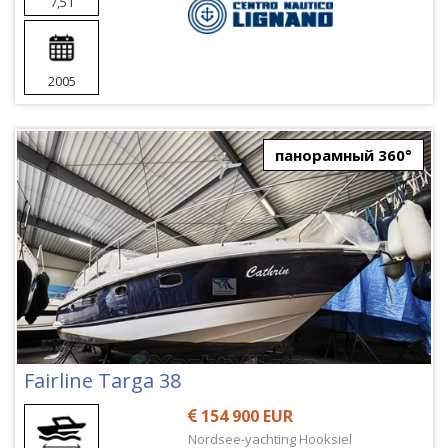
7,51
2005
панорамный 360°
Fairline Targa 38
154 900 EUR
Nordsee-yachting Hooksiel