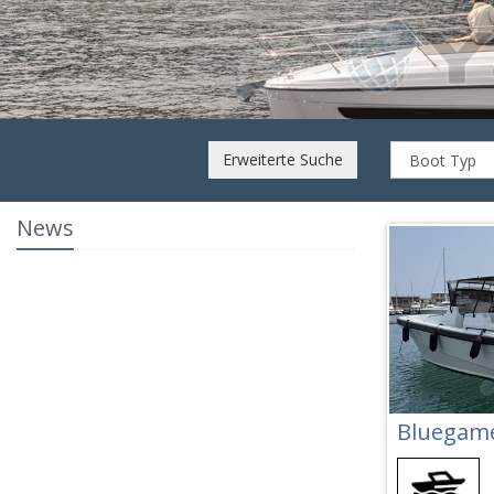
Erweiterte Suche
News
Bluegam