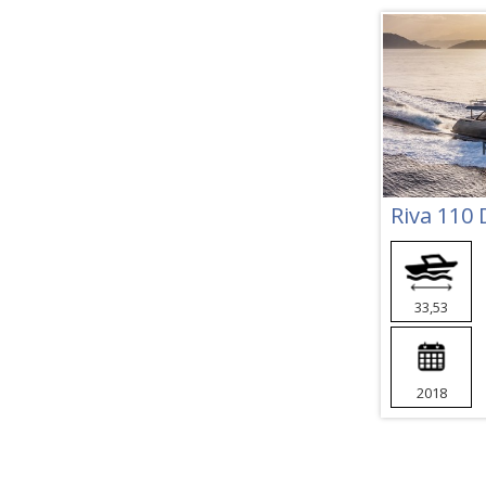
Riva 110 
33,53
2018