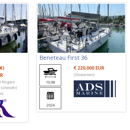
Beneteau First 36
 €
)
220.000 EUR
UR
(Slowenien)
Di Nogaro
10,98
o Schmidt E
n)
2024