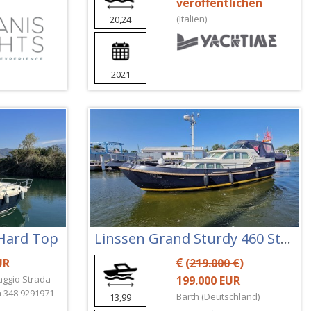
veröffentlichen
(Italien)
20,24
2021
 Hard Top
Linssen Grand Sturdy 460 Stabis
UR
(
219.000 €
)
aggio Strada
199.000 EUR
sa 348 9291971
Barth (Deutschland)
13,99