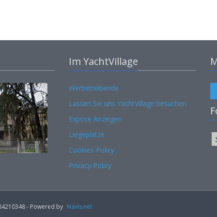
Im YachtVillage
M
Werbetreibende
Lassen Sie uns YachtVillage besuchen
F
Expose Anzeigen
Liegeplätze
Cookies Policy
Privacy Policy
02184210348 - Powered by
Navis.net