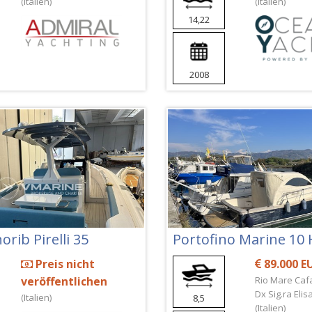
(Italien)
(Italien)
14,22
2008
orib Pirelli 35
Portofino Marine 10
Preis nicht
89.000 E
veröffentlichen
Rio Mare Caf
Dx Sig.ra Eli
(Italien)
8,5
(Italien)