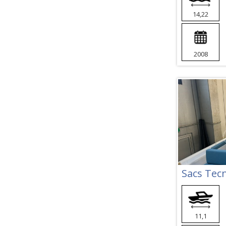
14,22
2008
Sacs Tecn
11,1