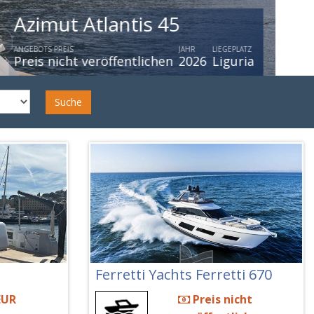
Azimut 66 Flybridge My 2019
ANGEBOTS PREIS
JAHR
LIEGEPLATZ
Preis nicht veröffentlichen
2020
Italien
Suche
Ferretti Yachts Ferretti 670
EUR
Preis nicht