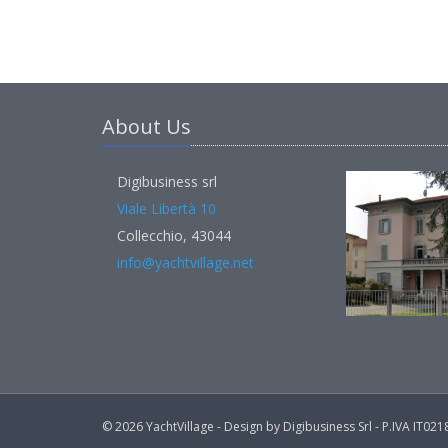
About Us
Digibusiness srl
Viale Libertà 10
Collecchio, 43044
info@yachtvillage.net
© 2026 YachtVillage - Design by Digibusiness Srl - P.IVA IT