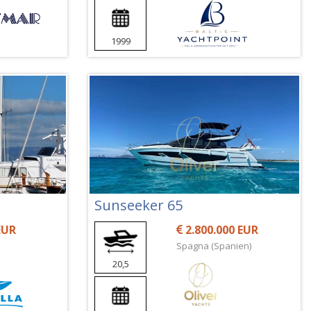
1999
Sunseeker 65
EUR
2.800.000 EUR
Spagna (Spanien)
20,5