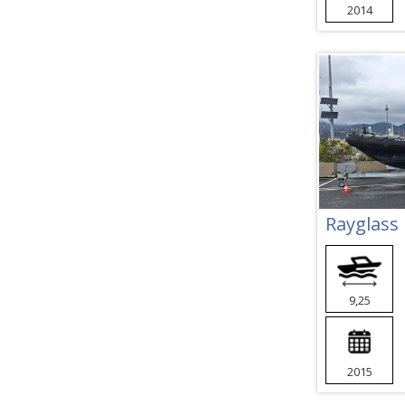
2014
Rayglass
9,25
2015