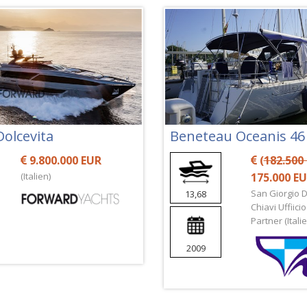
Dolcevita
Beneteau Oceanis 46
9.800.000 EUR
(
182.500
(Italien)
175.000 E
San Giorgio 
13,68
Chiavi Uffiici
Partner (Italie
2009