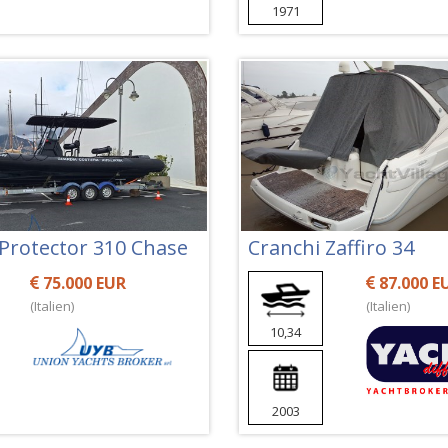
1971
 Protector 310 Chase
Cranchi Zaffiro 34
75.000 EUR
87.000 E
(Italien)
(Italien)
10,34
2003