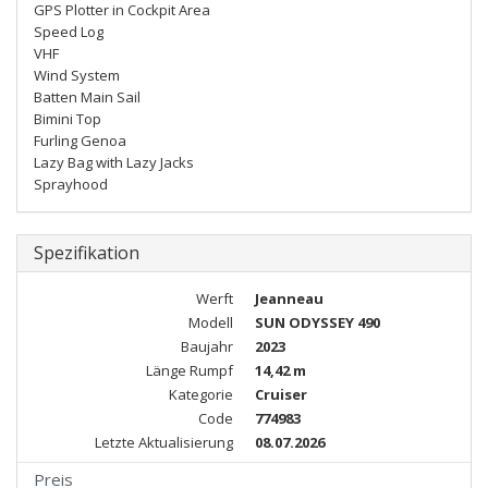
GPS Plotter in Cockpit Area
Speed Log
VHF
Wind System
Batten Main Sail
Bimini Top
Furling Genoa
Lazy Bag with Lazy Jacks
Sprayhood
Spezifikation
Werft
Jeanneau
Modell
SUN ODYSSEY 490
Baujahr
2023
Länge Rumpf
14,42 m
Kategorie
Cruiser
Code
774983
Letzte Aktualisierung
08.07.2026
Preis