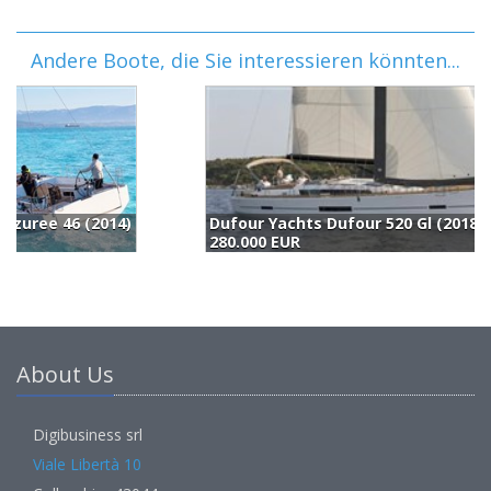
Andere Boote, die Sie interessieren könnten...
Dufour Yachts Dufour 520 Gl (2018)
280.000 EUR
2
About Us
Digibusiness srl
Viale Libertà 10