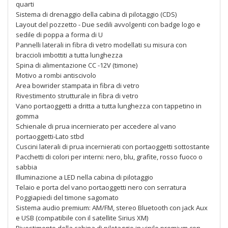
quarti
Sistema di drenaggio della cabina di pilotaggio (CDS)
Layout del pozzetto - Due sedili avvolgenti con badge logo e
sedile di poppa a forma di U
Pannelli laterali in fibra di vetro modellati su misura con
braccioli imbottiti a tutta lunghezza
Spina di alimentazione CC -12V (timone)
Motivo a rombi antiscivolo
Area bowrider stampata in fibra di vetro
Rivestimento strutturale in fibra di vetro
Vano portaoggetti a dritta a tutta lunghezza con tappetino in
gomma
Schienale di prua incernierato per accedere al vano
portaoggetti-Lato stbd
Cuscini laterali di prua incernierati con portaoggetti sottostante
Pacchetti di colori per interni: nero, blu, grafite, rosso fuoco o
sabbia
Illuminazione a LED nella cabina di pilotaggio
Telaio e porta del vano portaoggetti nero con serratura
Poggiapiedi del timone sagomato
Sistema audio premium: AM/FM, stereo Bluetooth con jack Aux
e USB (compatibile con il satellite Sirius XM)