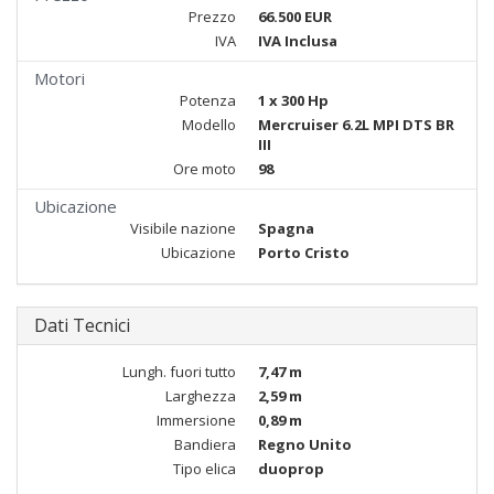
Prezzo
66.500 EUR
IVA
IVA Inclusa
Motori
Potenza
1 x 300 Hp
Modello
Mercruiser 6.2L MPI DTS BR
III
Ore moto
98
Ubicazione
Visibile nazione
Spagna
Ubicazione
Porto Cristo
Dati Tecnici
Lungh. fuori tutto
7,47 m
Larghezza
2,59 m
Immersione
0,89 m
Bandiera
Regno Unito
Tipo elica
duoprop