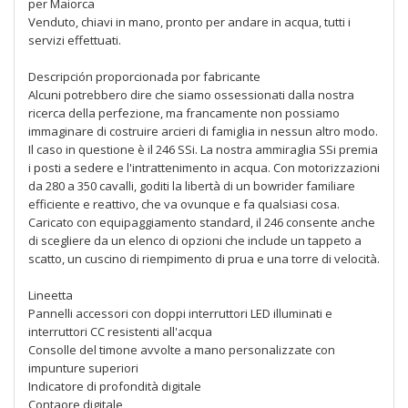
per Maiorca
Venduto, chiavi in mano, pronto per andare in acqua, tutti i
servizi effettuati.
Descripción proporcionada por fabricante
Alcuni potrebbero dire che siamo ossessionati dalla nostra
ricerca della perfezione, ma francamente non possiamo
immaginare di costruire arcieri di famiglia in nessun altro modo.
Il caso in questione è il 246 SSi. La nostra ammiraglia SSi premia
i posti a sedere e l'intrattenimento in acqua. Con motorizzazioni
da 280 a 350 cavalli, goditi la libertà di un bowrider familiare
efficiente e reattivo, che va ovunque e fa qualsiasi cosa.
Caricato con equipaggiamento standard, il 246 consente anche
di scegliere da un elenco di opzioni che include un tappeto a
scatto, un cuscino di riempimento di prua e una torre di velocità.
Lineetta
Pannelli accessori con doppi interruttori LED illuminati e
interruttori CC resistenti all'acqua
Consolle del timone avvolte a mano personalizzate con
impunture superiori
Indicatore di profondità digitale
Contaore digitale