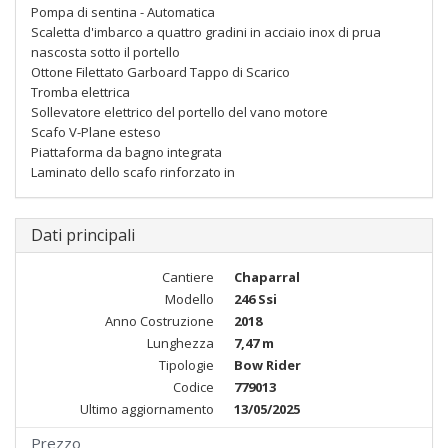
Pompa di sentina - Automatica
Scaletta d'imbarco a quattro gradini in acciaio inox di prua
nascosta sotto il portello
Ottone Filettato Garboard Tappo di Scarico
Tromba elettrica
Sollevatore elettrico del portello del vano motore
Scafo V-Plane esteso
Piattaforma da bagno integrata
Laminato dello scafo rinforzato in
Dati principali
Cantiere
Chaparral
Modello
246 Ssi
Anno Costruzione
2018
Lunghezza
7,47 m
Tipologie
Bow Rider
Codice
779013
Ultimo aggiornamento
13/05/2025
Prezzo