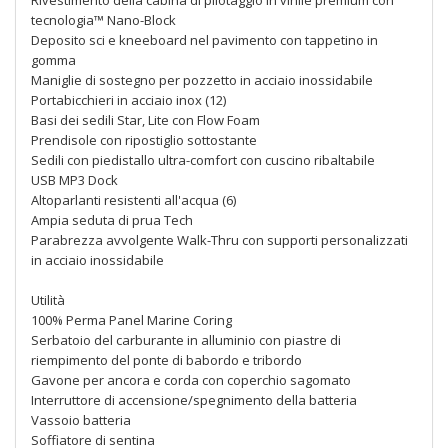
Rivestimento della cabina di pilotaggio in vinile premium con
tecnologia™ Nano-Block
Deposito sci e kneeboard nel pavimento con tappetino in
gomma
Maniglie di sostegno per pozzetto in acciaio inossidabile
Portabicchieri in acciaio inox (12)
Basi dei sedili Star, Lite con Flow Foam
Prendisole con ripostiglio sottostante
Sedili con piedistallo ultra-comfort con cuscino ribaltabile
USB MP3 Dock
Altoparlanti resistenti all'acqua (6)
Ampia seduta di prua Tech
Parabrezza avvolgente Walk-Thru con supporti personalizzati
in acciaio inossidabile
Utilità
100% Perma Panel Marine Coring
Serbatoio del carburante in alluminio con piastre di
riempimento del ponte di babordo e tribordo
Gavone per ancora e corda con coperchio sagomato
Interruttore di accensione/spegnimento della batteria
Vassoio batteria
Soffiatore di sentina