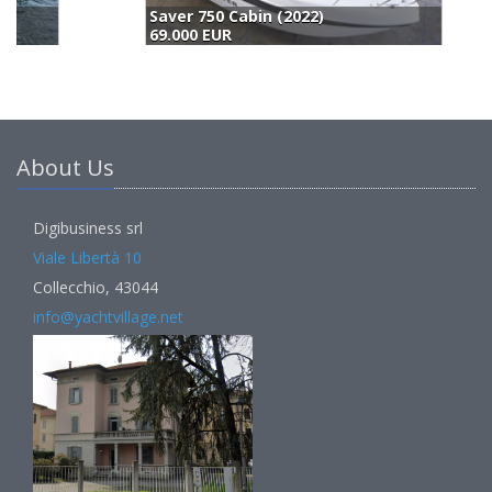
Saver 750 Cabin (2022)
C
69.000 EUR
6
About Us
Digibusiness srl
Viale Libertà 10
Collecchio, 43044
info@yachtvillage.net