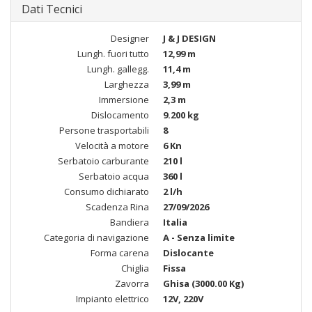
Dati Tecnici
Designer
J & J DESIGN
Lungh. fuori tutto
12,99 m
Lungh. gallegg.
11,4 m
Larghezza
3,99 m
Immersione
2,3 m
Dislocamento
9.200 kg
Persone trasportabili
8
Velocità a motore
6 Kn
Serbatoio carburante
210 l
Serbatoio acqua
360 l
Consumo dichiarato
2 l/h
Scadenza Rina
27/09/2026
Bandiera
Italia
Categoria di navigazione
A - Senza limite
Forma carena
Dislocante
Chiglia
Fissa
Zavorra
Ghisa (3000.00 Kg)
Impianto elettrico
12V, 220V