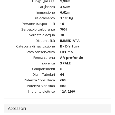
Lungh. gallegg.
9,99 m
Larghezza
3,52 m
Immersione
0,62 m
Dislocamento
3.100 kg
Persone trasportabili
16
Serbatoio carburante
700 l
Serbatoio acqua
78 l
Disponibilità
IMMEDIATA
Categoria di navigazione
B - D’altura
Stato conservativo
Ottimo
Forma carena
A V profondo
Tipo elica
3 PALE
Compartimenti
6
Diam. Tubolari
64
Potenza Consigliata
600
Potenza Massima
600
Impianto elettrico
12V, 220V
Accessori