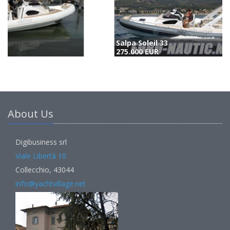
Salpa Soleil 33
S
275.000 EUR
2
About Us
Digibusiness srl
Viale Libertà 10
Collecchio, 43044
info@yachtvillage.net