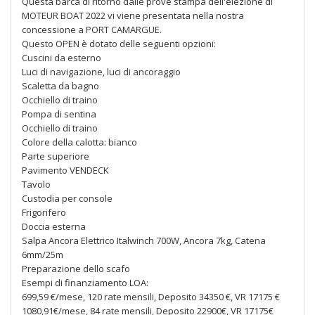
Questa barca di ritorno dalle prove stampa dell'elezione di
MOTEUR BOAT 2022 vi viene presentata nella nostra
concessione a PORT CAMARGUE.
Questo OPEN è dotato delle seguenti opzioni:
Cuscini da esterno
Luci di navigazione, luci di ancoraggio
Scaletta da bagno
Occhiello di traino
Pompa di sentina
Occhiello di traino
Colore della calotta: bianco
Parte superiore
Pavimento VENDECK
Tavolo
Custodia per console
Frigorifero
Doccia esterna
Salpa Ancora Elettrico Italwinch 700W, Ancora 7kg, Catena
6mm/25m
Preparazione dello scafo
Esempi di finanziamento LOA:
699,59 €/mese, 120 rate mensili, Deposito 34350 €, VR 17175 €
1080,91€/mese, 84 rate mensili, Deposito 22900€, VR 17175€