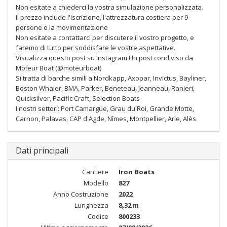
Non esitate a chiederci la vostra simulazione personalizzata.
Il prezzo include l'iscrizione, l'attrezzatura costiera per 9
persone e la movimentazione
Non esitate a contattarci per discutere il vostro progetto, e
faremo di tutto per soddisfare le vostre aspettative.
Visualizza questo post su Instagram Un post condiviso da
Moteur Boat (@moteurboat)
Si tratta di barche simili a Nordkapp, Axopar, Invictus, Bayliner,
Boston Whaler, BMA, Parker, Beneteau, Jeanneau, Ranieri,
Quicksilver, Pacific Craft, Selection Boats
I nostri settori: Port Camargue, Grau du Roi, Grande Motte,
Carnon, Palavas, CAP d'Agde, Nîmes, Montpellier, Arle, Alès
Dati principali
Cantiere
Iron Boats
Modello
827
Anno Costruzione
2022
Lunghezza
8,32 m
Codice
800233