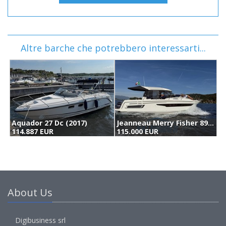
Altre barche che potrebbero interessarti...
Jeanneau Merry Fisher 895 (2018)
Axopar 28 T-top (2016)
Ö
115.000 EUR
110.000 EUR
1
About Us
Digibusiness srl