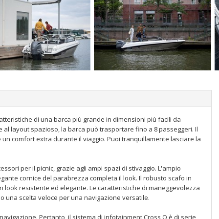
tteristiche di una barca più grande in dimensioni più facili da
e al layout spazioso, la barca può trasportare fino a 8 passeggeri. Il
un comfort extra durante il viaggio. Puoi tranquillamente lasciare la
sori per il picnic, grazie agli ampi spazi di stivaggio. L'ampio
ante cornice del parabrezza completa il look. Il robusto scafo in
n look resistente ed elegante. Le caratteristiche di maneggevolezza
ono una scelta veloce per una navigazione versatile.
a navigazione. Pertanto, il sistema di infotainment Cross Q è di serie