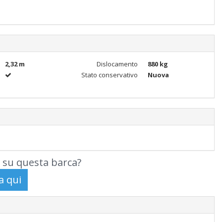
2,32 m
Dislocamento
880 kg
Stato conservativo
Nuova
 su questa barca?