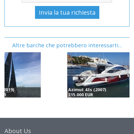
Altre barche che potrebbero interessarti...
Azimut 43s (2007)
315.000 EUR
3
About Us