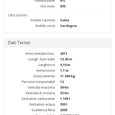
Trasmissione
IPS
Ore moto
875
Ubicazione
Visibile nazione
Italia
Visibile zona
Sardegna
Dati Tecnici
Anno Immatricolaz.
2011
Lungh. fuori tutto
13,43 m
Larghezza
4,16 m
Immersione
1,1 m
Dislocamento
11.500 kg
Persone trasportabili
12
Velocità massima
39 Kn
Velocità di crociera
33 Kn
Serbatoio carburante
1.100 l
Serbatoio acqua
350 l
Scadenza Rina
2030