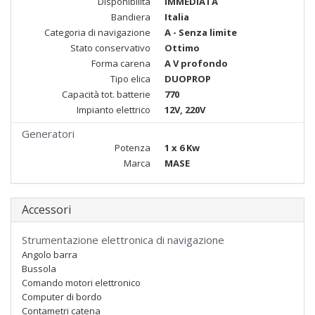
Disponibilità
IMMEDIATA
Bandiera
Italia
Categoria di navigazione
A - Senza limite
Stato conservativo
Ottimo
Forma carena
A V profondo
Tipo elica
DUOPROP
Capacità tot. batterie
770
Impianto elettrico
12V, 220V
Generatori
Potenza
1 x 6 Kw
Marca
MASE
Accessori
Strumentazione elettronica di navigazione
Angolo barra
Bussola
Comando motori elettronico
Computer di bordo
Contametri catena