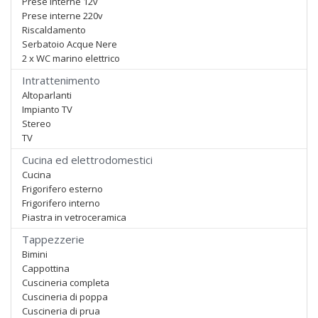
Prese interne 12v
Prese interne 220v
Riscaldamento
Serbatoio Acque Nere
2 x WC marino elettrico
Intrattenimento
Altoparlanti
Impianto TV
Stereo
TV
Cucina ed elettrodomestici
Cucina
Frigorifero esterno
Frigorifero interno
Piastra in vetroceramica
Tappezzerie
Bimini
Cappottina
Cuscineria completa
Cuscineria di poppa
Cuscineria di prua