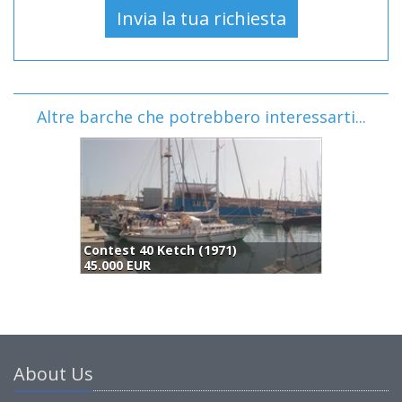
Altre barche che potrebbero interessarti...
Contest 40 Ketch (1971)
45.000 EUR
4
About Us