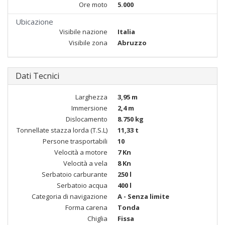
Ore moto
5.000
Ubicazione
Visibile nazione
Italia
Visibile zona
Abruzzo
Dati Tecnici
Larghezza
3,95 m
Immersione
2,4 m
Dislocamento
8.750 kg
Tonnellate stazza lorda (T.S.L)
11,33 t
Persone trasportabili
10
Velocità a motore
7 Kn
Velocità a vela
8 Kn
Serbatoio carburante
250 l
Serbatoio acqua
400 l
Categoria di navigazione
A - Senza limite
Forma carena
Tonda
Chiglia
Fissa