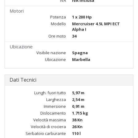
IVA
IVA Inclusa
Motori
Potenza
1 x 200 Hp
Modello
Mercruiser 4.5L MPI ECT
Alpha I
Ore moto
34
Ubicazione
Visibile nazione
Spagna
Ubicazione
Marbella
Dati Tecnici
Lungh. fuori tutto
5,97 m
Larghezza
2,54 m
Immersione
0,91 m
Dislocamento
1.715 kg
Velocità massima
38 Kn
Velocità di crociera
26 Kn
Serbatoio carburante
110 l