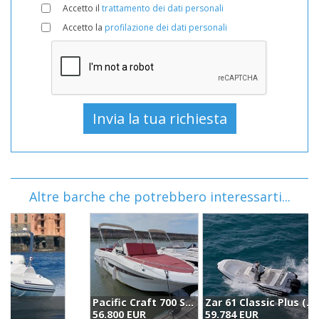
Accetto il
trattamento dei dati personali
Accetto la
profilazione dei dati personali
Altre barche che potrebbero interessarti...
Pacific Craft 700 Sun Cruiser (2021)
Zar 61 Classic Plus (2024)
R
56.800 EUR
59.784 EUR
5