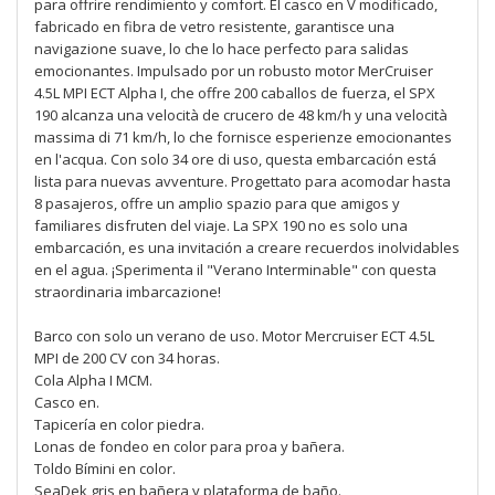
para offrire rendimiento y comfort. El casco en V modificado,
fabricado en fibra de vetro resistente, garantisce una
navigazione suave, lo che lo hace perfecto para salidas
emocionantes. Impulsado por un robusto motor MerCruiser
4.5L MPI ECT Alpha I, che offre 200 caballos de fuerza, el SPX
190 alcanza una velocità de crucero de 48 km/h y una velocità
massima di 71 km/h, lo che fornisce esperienze emocionantes
en l'acqua. Con solo 34 ore di uso, questa embarcación está
lista para nuevas avventure. Progettato para acomodar hasta
8 pasajeros, offre un amplio spazio para que amigos y
familiares disfruten del viaje. La SPX 190 no es solo una
embarcación, es una invitación a creare recuerdos inolvidables
en el agua. ¡Sperimenta il "Verano Interminable" con questa
straordinaria imbarcazione!
Barco con solo un verano de uso. Motor Mercruiser ECT 4.5L
MPI de 200 CV con 34 horas.
Cola Alpha I MCM.
Casco en.
Tapicería en color piedra.
Lonas de fondeo en color para proa y bañera.
Toldo Bímini en color.
SeaDek gris en bañera y plataforma de baño.