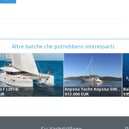
Altre barche che potrebbero interessarti...
 F (2014)
Knysna Yacht Knysna 500 (2015)
Ba
EUR
613.000 EUR
59
Su YachtVillage
R