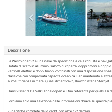
Descrizione
La Westhinder 52 è una nave da spedizione a vela robusta e navigabil
Dotato di scafo in alluminio, salotto di coperta, doppi timoni e doppio 
verricelli elettrici e doppi timoni combinati con una disposizione spa
classiche con comprovata capacità oceanica. Ben mantenuto e attrezz
autosufficienza in mare. Quasi dimenticavo, Bowthruster e SternJet
Hans Visser di De Valk Hindeloopen è il tuo referente per qualsiasi d
Forniamo solo una selezione delle informazioni chiave su questa piattaf
- Specifiche complete dello yacht, con oltre 192 dettagli