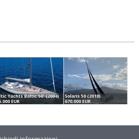
ltic Yachts Baltic 50' (2004)
Solaris 50 (2018)
L
5.000 EUR
670.000 EUR
6
ichiedi informazioni