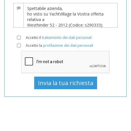
In
vendita,
Barche
Usato,
Barca
Accetto il
trattamento dei dati personali
a
Accetto la
profilazione dei dati personali
vela
In
vendita,
Barca
a
vela
Usato,
Barche
a
vela