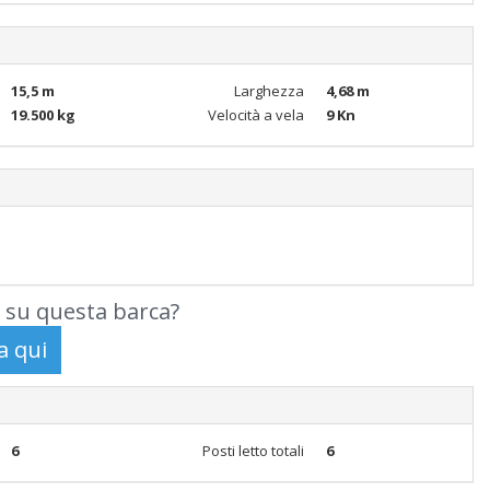
15,5 m
Larghezza
4,68 m
19.500 kg
Velocità a vela
9 Kn
 su questa barca?
6
Posti letto totali
6