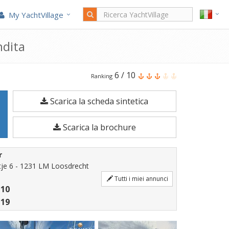
My YachtVillage
ndita
Il
6
/
10
Ranking
Westhinder
Scarica la scheda sintetica
52
è
Scarica la brochure
una
Barca
r
a
je 6 - 1231 LM Loosdrecht
vela
Tutti i miei annunci
 10
di
 19
15,5
metri