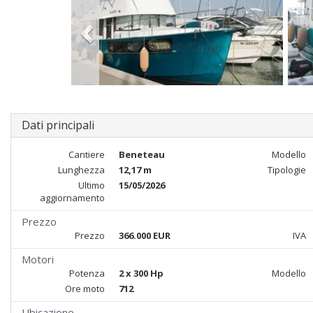
Dati principali
Cantiere
Beneteau
Modello
Lunghezza
12,17 m
Tipologie
Ultimo
15/05/2026
aggiornamento
Prezzo
Prezzo
366.000 EUR
IVA
Motori
Potenza
2 x 300 Hp
Modello
Ore moto
712
Ubicazione