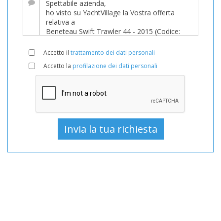
Barche,
Barca
In
vendita,
Accetto il
trattamento dei dati personali
Barche
Accetto la
profilazione dei dati personali
Usato,
Barca
a
motore
In
vendita,
Barca
a
motore
Usato,
Barche