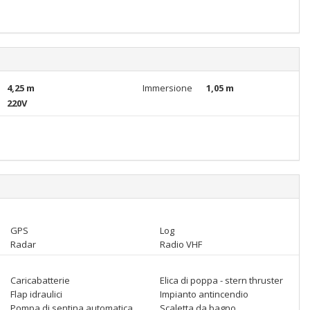
4,25 m
Immersione
1,05 m
220V
GPS
Log
Radar
Radio VHF
Caricabatterie
Elica di poppa - stern thruster
Flap idraulici
Impianto antincendio
Pompa di sentina automatica
Scaletta da bagno