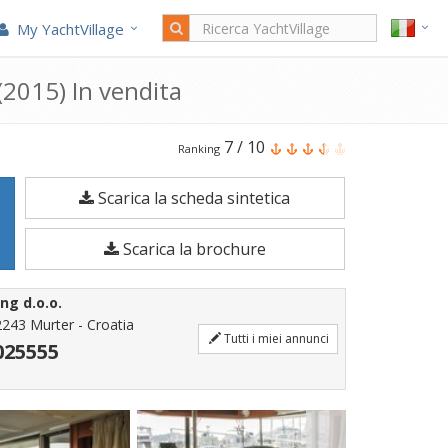
My YachtVillage
2015) In vendita
Il
7
/
10
Ranking
Beneteau
Scarica la scheda sintetica
Swift
Trawler
Scarica la brochure
44
è
ng d.o.o.
una
2243 Murter - Croatia
Tutti i miei annunci
Barca
025555
a
motore
di