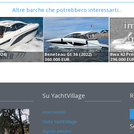
Altre barche che potrebbero interessarti...
024)
Beneteau Gt 36 (2022)
Bwa 42 Pre
360.000 EUR
396.000 EU
Su YachtVillage
R
Inserzionisti
Visita YachtVillage
S
Esponi annunci