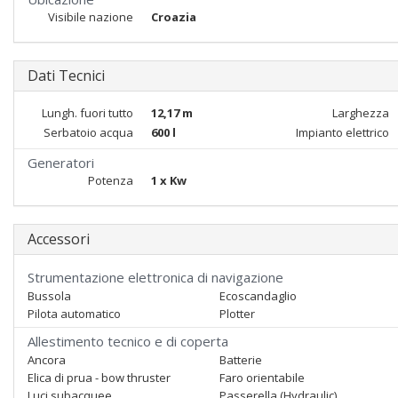
Visibile nazione
Croazia
Dati Tecnici
Lungh. fuori tutto
12,17 m
Larghezza
Serbatoio acqua
600 l
Impianto elettrico
Generatori
Potenza
1 x Kw
Accessori
Strumentazione elettronica di navigazione
Bussola
Ecoscandaglio
Pilota automatico
Plotter
Allestimento tecnico e di coperta
Ancora
Batterie
Elica di prua - bow thruster
Faro orientabile
Luci subacquee
Passerella (Hydraulic)