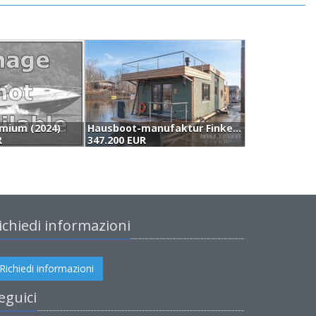
mium (2024)
Hausboot-manufaktur Finkenriek 58 (2025)
B
R
347.200 EUR
3
ichiedi informazioni
Richiedi informazioni
eguici