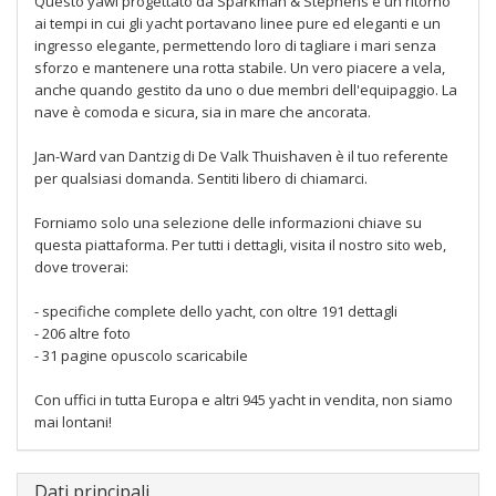
Questo yawl progettato da Sparkman & Stephens è un ritorno
ai tempi in cui gli yacht portavano linee pure ed eleganti e un
ingresso elegante, permettendo loro di tagliare i mari senza
sforzo e mantenere una rotta stabile. Un vero piacere a vela,
anche quando gestito da uno o due membri dell'equipaggio. La
nave è comoda e sicura, sia in mare che ancorata.
Jan-Ward van Dantzig di De Valk Thuishaven è il tuo referente
per qualsiasi domanda. Sentiti libero di chiamarci.
Forniamo solo una selezione delle informazioni chiave su
questa piattaforma. Per tutti i dettagli, visita il nostro sito web,
dove troverai:
- specifiche complete dello yacht, con oltre 191 dettagli
- 206 altre foto
- 31 pagine opuscolo scaricabile
Con uffici in tutta Europa e altri 945 yacht in vendita, non siamo
mai lontani!
Dati principali