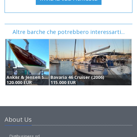
Altre barche che potrebbero interessarti...
Anker & Jensen S-spant 9.5 Mtr Klasse (1912)
Bavaria 46 Cruiser (2006)
120.000 EUR
115.000 EUR
1
About Us
Digibusiness srl