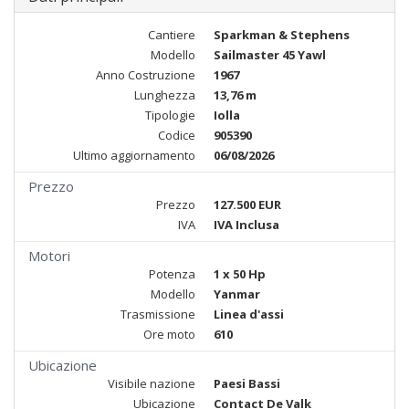
Cantiere
Sparkman & Stephens
Modello
Sailmaster 45 Yawl
Anno Costruzione
1967
Lunghezza
13,76 m
Tipologie
Iolla
Codice
905390
Ultimo aggiornamento
06/08/2026
Prezzo
Prezzo
127.500 EUR
IVA
IVA Inclusa
Motori
Potenza
1 x 50 Hp
Modello
Yanmar
Trasmissione
Linea d'assi
Ore moto
610
Ubicazione
Visibile nazione
Paesi Bassi
Ubicazione
Contact De Valk