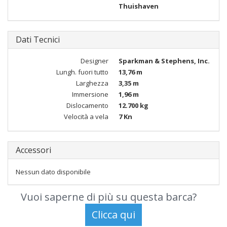
Thuishaven
Dati Tecnici
Designer
Sparkman & Stephens, Inc.
Lungh. fuori tutto
13,76 m
Larghezza
3,35 m
Immersione
1,96 m
Dislocamento
12.700 kg
Velocità a vela
7 Kn
Accessori
Nessun dato disponibile
Vuoi saperne di più su questa barca?