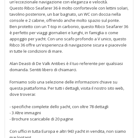
un'eccezionale navigazione con eleganza e velocità.
Questo Ribco Seafarer 36 è molto confortevole con lettini solari,
tavolino posteriore, un bar bagnato, un WC con doccia nella
console e 2 cabine, offrendo anche molto spazio sul ponte.
Ben protetto con un T-top in carbonio, questo Ribco Seafarer 36
è perfetto per viaggi giornalieri e lunghi, in famiglia o come
appoggio per yacht. Con uno scafo profondo a V unico, questo
Ribco 36 offre un'esperienza di navigazione sicura e piacevole
in tutte le condizioni di mare.
Alan Deasti di De Valk Antibes è il tuo referente per qualsiasi
domanda. Sentiti libero di chiamarci.
Forniamo solo una selezione delle informazioni chiave su
questa piattaforma. Per tutti i dettagli, visita il nostro sito web,
dove troverai:
- specifiche complete dello yacht, con oltre 78 dettagli
- 3 Altre immagini
- Brochure scaricabile di 20 pagine
Con uffici in tutta Europa e altri 943 yacht in vendita, non siamo
mai lontani!