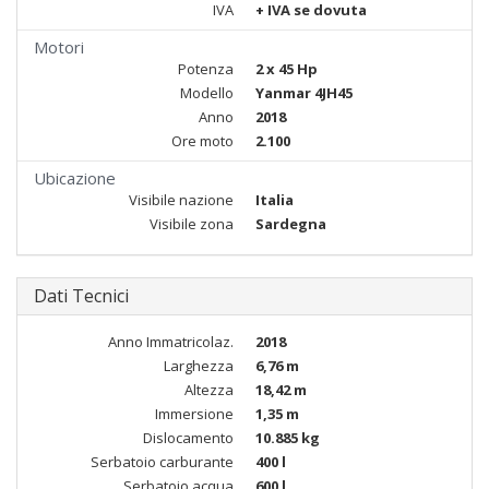
IVA
+ IVA se dovuta
Motori
Potenza
2 x 45 Hp
Modello
Yanmar 4JH45
Anno
2018
Ore moto
2.100
Ubicazione
Visibile nazione
Italia
Visibile zona
Sardegna
Dati Tecnici
Anno Immatricolaz.
2018
Larghezza
6,76 m
Altezza
18,42 m
Immersione
1,35 m
Dislocamento
10.885 kg
Serbatoio carburante
400 l
Serbatoio acqua
600 l