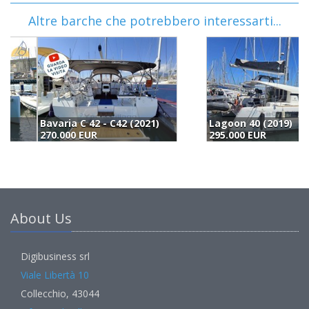
Altre barche che potrebbero interessarti...
Lagoon 40 (2019)
L
295.000 EUR
3
About Us
Digibusiness srl
Viale Libertà 10
Collecchio, 43044