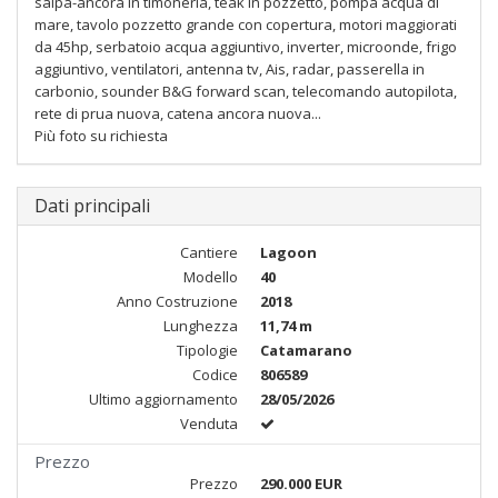
salpa-ancora in timoneria, teak in pozzetto, pompa acqua di
mare, tavolo pozzetto grande con copertura, motori maggiorati
da 45hp, serbatoio acqua aggiuntivo, inverter, microonde, frigo
aggiuntivo, ventilatori, antenna tv, Ais, radar, passerella in
carbonio, sounder B&G forward scan, telecomando autopilota,
rete di prua nuova, catena ancora nuova...
Più foto su richiesta
Dati principali
Cantiere
Lagoon
Modello
40
Anno Costruzione
2018
Lunghezza
11,74 m
Tipologie
Catamarano
Codice
806589
Ultimo aggiornamento
28/05/2026
Venduta
Prezzo
Prezzo
290.000 EUR