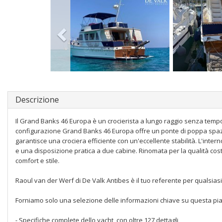
Descrizione
Il Grand Banks 46 Europa è un crocierista a lungo raggio senza temp
configurazione Grand Banks 46 Europa offre un ponte di poppa spazios
garantisce una crociera efficiente con un'eccellente stabilità. L'inte
e una disposizione pratica a due cabine. Rinomata per la qualità costru
comfort e stile.
Raoul van der Werf di De Valk Antibes è il tuo referente per qualsiasi
Forniamo solo una selezione delle informazioni chiave su questa piattaf
- Specifiche complete dello yacht, con oltre 127 dettagli