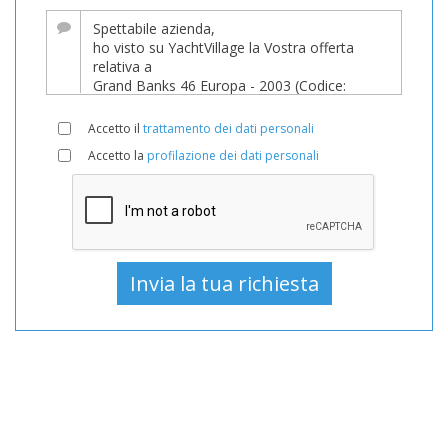
ha
subito
un’importante
riduzione
di
Accetto il
trattamento dei dati personali
prezzo!
Accetto la
profilazione dei dati personali
Barca,
Barche,
Barca
In
vendita,
Barche
Usato,
Barca
a
motore