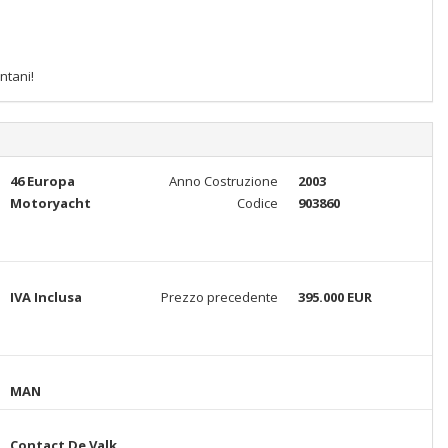
ntani!
46 Europa
Anno Costruzione
2003
Motoryacht
Codice
903860
IVA Inclusa
Prezzo precedente
395.000 EUR
MAN
Contact De Valk