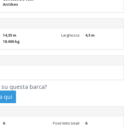
Antibes
14,35 m
Larghezza
4,5 m
18.000 kg
 su questa barca?
6
Posti letto totali
6