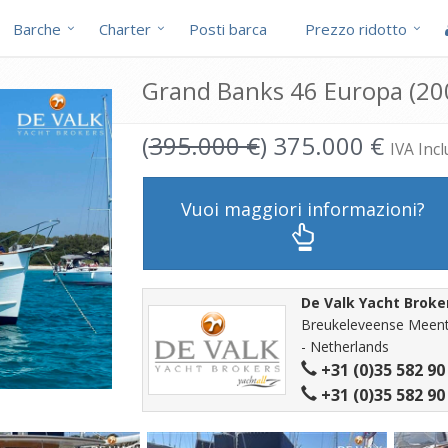
Barche
Charter
Posti barca
Prezzo ridotto
Grand Banks 46 Europa (200
(
395.000 €
) 375.000 €
IVA Incl
Vuoi maggiori informazioni?
De Valk Yacht Broke
Breukeleveense Meent
- Netherlands
+31 (0)35 582 90
+31 (0)35 582 90