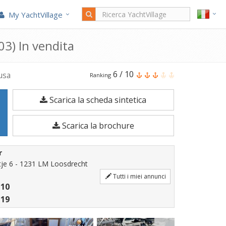
My YachtVillage
3) In vendita
Il
6
/
10
usa
Ranking
Grand
Scarica la scheda sintetica
Banks
46
Scarica la brochure
Europa
è
r
una
je 6 - 1231 LM Loosdrecht
Barca
Tutti i miei annunci
 10
a
 19
motore
di