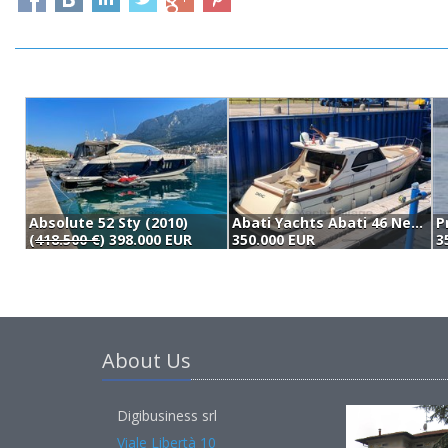
Absolute 52 Sty (2010)
Abati Yachts Abati 46 Newport (2010)
P
(
418.500 €
) 398.000 EUR
350.000 EUR
3
About Us
Digibusiness srl
Viale Libertà 10