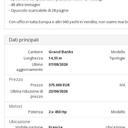
- 48 altre immagini
- Opuscolo scaricabile di 28 pagine
Con uffici in tutta Europa e altri 940 yacht in vendita, non siamo mai lo
Dati principali
Cantiere
Grand Banks
Modello
Lunghezza
14,35 m
Tipologie
Ultimo
07/08/2026
aggiornamento
Prezzo
Prezzo
375.000 EUR
IVA
Ultima riduzione di
23/06/2026
prezzo
Motori
Potenza
2 x 450 Hp
Modello
Ubicazione
Visibile nazione
Francia
Ubicazione