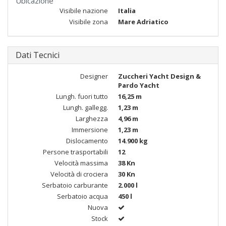
Ubicazione
Visibile nazione
Italia
Visibile zona
Mare Adriatico
Dati Tecnici
Designer
Zuccheri Yacht Design &
Pardo Yacht
Lungh. fuori tutto
16,25 m
Lungh. gallegg.
1,23 m
Larghezza
4,96 m
Immersione
1,23 m
Dislocamento
14.900 kg
Persone trasportabili
12
Velocità massima
38 Kn
Velocità di crociera
30 Kn
Serbatoio carburante
2.000 l
Serbatoio acqua
450 l
Nuova
Stock