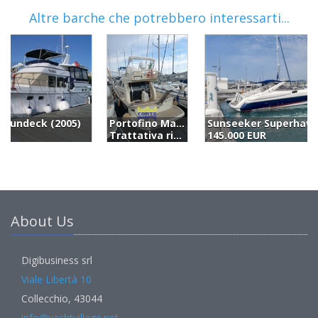
Altre barche che potrebbero interessarti...
Portofino Marine 47 Fly (2002)
Sunseeker Superhawk 48 (1996)
Trattativa riservata
145.000 EUR
2
About Us
Digibusiness srl
Viale Libertà 10
Collecchio, 43044
info@yachtvillage.net