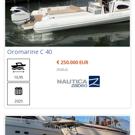
Oromarine C 40
250.000 EUR
(Italia)
10,95
2025