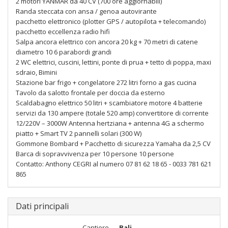
2 motori YANMAR da 40 CV (700 ore aggiornabili)
Randa steccata con ansa / genoa autovirante
pacchetto elettronico (plotter GPS / autopilota + telecomando)
pacchetto eccellenza radio hifi
Salpa ancora elettrico con ancora 20 kg + 70 metri di catene
diametro 10 6 parabordi grandi
2 WC elettrici, cuscini, lettini, ponte di prua + tetto di poppa, maxi
sdraio, Bimini
Stazione bar frigo + congelatore 272 litri forno a gas cucina
Tavolo da salotto frontale per doccia da esterno
Scaldabagno elettrico 50 litri + scambiatore motore 4 batterie
servizi da 130 ampere (totale 520 amp) convertitore di corrente
12/220V – 3000W Antenna hertziana + antenna 4G a schermo
piatto + Smart TV 2 pannelli solari (300 W)
Gommone Bombard + Pacchetto di sicurezza Yamaha da 2,5 CV
Barca di sopravvivenza per 10 persone 10 persone
Contatto: Anthony CEGRI al numero 07 81 62 18 65 - 0033 781 621
865
Dati principali
Cantiere
Bali