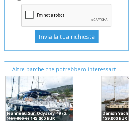
Altre barche che potrebbero interessarti...
Danish Yachts Danish Rose 42 (2001)
159.000 EUR
1