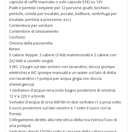
capsula di caffè macinato o solo capsule ESE) su 12V
Piatti e pentole complete per 12 persone (piatti, bicchieri,
pentole, ciotole per insalate, posate, bollitore, centrifuga per
insalate, pentola a pressione, ecc.)
Contenitore per verdure
Contenitore di smistamento
Conforto:
Chioma della passerella
Bimini
5 cabine doppie: 3 cabine (3 letti matrimoniali) e 2 cabine con
2x2 letti a castello singoli.
3 WC: 2 bagni sul lato sinistro con lavandino, doccia (pompe
elettriche) e WC (pompe manuali) e un water sul lato di dritta
con lavandino (1 pompa per acqua grigia con doccia
d'emergenza)
1 serbatoio d'acqua nera (solo bagno posteriore di sinistra)
12 V e 220 V a bordo
Serbatoi d'acqua di circa 600 litri in due serbatoi (1 a prua sotto
il cucco posteriore sul lato sinistro e 1 sotto il cucco con la
fronte)
Collegamento diretto alla rete idrica della riva (senza l'uso di
una pompa)
Serbatoio diesel 320 litri sotto il cassone della cabina poppa-