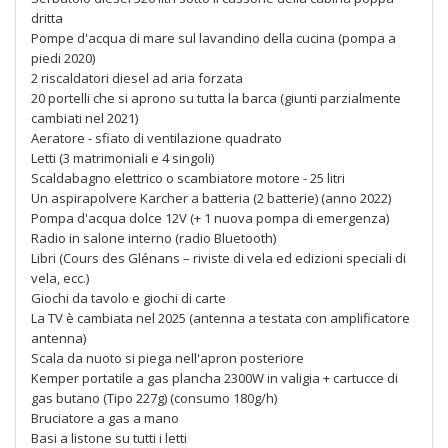
dritta
Pompe d'acqua di mare sul lavandino della cucina (pompa a
piedi 2020)
2 riscaldatori diesel ad aria forzata
20 portelli che si aprono su tutta la barca (giunti parzialmente
cambiati nel 2021)
Aeratore - sfiato di ventilazione quadrato
Letti (3 matrimoniali e 4 singoli)
Scaldabagno elettrico o scambiatore motore - 25 litri
Un aspirapolvere Karcher a batteria (2 batterie) (anno 2022)
Pompa d'acqua dolce 12V (+ 1 nuova pompa di emergenza)
Radio in salone interno (radio Bluetooth)
Libri (Cours des Glénans – riviste di vela ed edizioni speciali di
vela, ecc.)
Giochi da tavolo e giochi di carte
La TV è cambiata nel 2025 (antenna a testata con amplificatore
antenna)
Scala da nuoto si piega nell'apron posteriore
Kemper portatile a gas plancha 2300W in valigia + cartucce di
gas butano (Tipo 227g) (consumo 180g/h)
Bruciatore a gas a mano
Basi a listone su tutti i letti