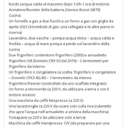
bordo (acqua calda al massimo dopo 1/2h-1 ora di motore)
Avviatore/Booster della batteria (Genius Boost GB70)
Cucina:
Un fornello a gas a due fuochi e un forno a gas con griglia da
aprile 2023 (4 bombole di gas: una collegata e le altre piene in
riserva)
Lavandino, due vasche – pompa acqua dolce – acqua calda e
fredda – acqua di mare pompa a piede sul lavandino della
cucina
Due frigoriferi: contenitore frigorifero (2003) e armadietto
frigorifero 50l (Dometic CRX 50 dal 2019) – 2 termometri per
frigorifero da interno
Un frigorifero o congelatore (a scelta: frigorifero o congelatore
– Dometic CFX3 45) 45l – 1 termometro da interno
frigorifero/freezer (controllato da uno scaffale integrato)
Un forno a microonde (a 220 V, da utilizzare a terra o con il
motore acceso)
Una macchina da caffè Nespresso (a 220 V)
Una lavastoviglie (a 220 V da usare solo sulla riva (rubinetto
che apre l'acqua nell'armadietto a sinistra della macchina)
Tostapane (a 220 V da utilizzare solo a terra)
Macchina da caffè Handpresso 12V (da preparare per una