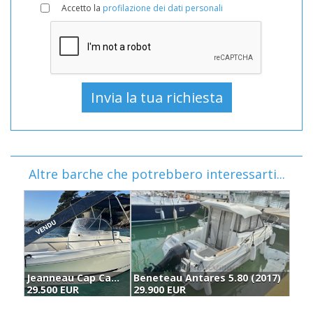
Accetto la
profilazione dei dati personali
Altre barche che potrebbero interessarti...
Jeanneau Cap Camarat 6.35 (2007)
Beneteau Antares 5.80 (2017)
29.500 EUR
29.900 EUR
3