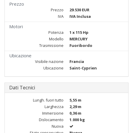
Prezzo
Prezzo
29.530 EUR
IVA
IVA Inclusa
Motori
Potenza
1 x 115 Hp
Modello
MERCURY
Trasmissione
Fuoribordo
Ubicazione
Visibile nazione
Francia
Ubicazione
Saint-Cyprien
Dati Tecnici
Lungh. fuori tutto
5,55 m
Larghezza
2,29 m
Immersione
0,36 m
Dislocamento
1.000 kg
Nuova
Stato conservativo
Nuova