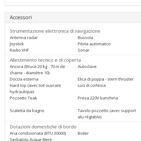
Accessori
Strumentazione elettronica di navigazione
Antenna radar
Bussola
Joystick
Pilota automatico
Radio VHF
Sonar
Allestimento tecnico e di coperta
Ancora (Bruce 20 kg - 70 m de
Autoclave
chaine - diamètre 10)
Doccia esterna
Elica di poppa - stern thruster
Hard top (avec toit ouvrant
Luci di cortesia
hydraulique)
Pozzetto Teak
Presa 220V banchina
Scaletta da bagno
Tavolo pozzetto (avec support
alu réglable)
Dotazioni domestiche di bordo
Aria condizionata (BTU 30000)
Boiler
Serbatoio Acque Nere