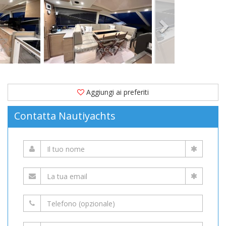
di
13,95
metri
immatricolata
nel
2015.
Ormeggiata
Aggiungi ai preferiti
in
Contatta Nautiyachts
Provence
-
Alpes
-
Côte
d'Azur
(Francia)
è