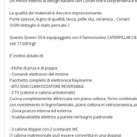
Un fresco interno di design italiano con Corian che ti sorprenderà e t
La qualità dei materiali è davvero impressionante:
Porte spesse, legno di qualità, lacca, pelle sky, ceramica... Corian!
OGNI dettaglio è stato pensato..!
Questo Queen 50 è equipaggiato con il famosissimo CATERPILLAR C8.
soli 17.500 Kg!!
E' inoltre dotato di:
- Eliche di prua e di poppa
- Comandi elettronici del motore
Pacchetto completo di elettronica Raymarine
- BTU 3000 CLIMATIZZATORE REVERSIBILE
- 2 TV (salone e cabina armatoriale)
Cucina completamente attrezzata con piano cottura, forno combinato, f
con rivestimento in legno/laminato, piano cottura in vetroceramica, pia
- Zona pranzo interna ed esterna
- Scaldasalviette elettrico a parete nel bagno padronale
- 3 cabine doppie con 2 scomparti WC
(1 cabina matrimoniale può essere convertita in una doppia)