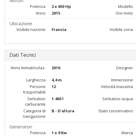
Motori
Potenza
2 x 650 Hp
Modello
Anno
2015
Ore moto
Ubicazione
Visibile nazione
Francia
Visibile zona
Dati Tecnici
Anno Immatricolaz.
2016
Designer
Larghezza
4,4 m
Immersione
Persone
12
Velocità massima
trasportabili
Serbatoio
1.400 l
Serbatoio acqua
carburante
Categoria di
B - D’altura
Stato conservativo
navigazione
Generatori
Potenza
1 x 9 Kw
Marca