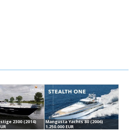
estige 2300 (2014)
Mangusta Yachts 80 (2006)
A
EUR
1.250.000 EUR
1