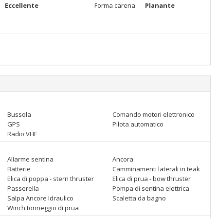
Eccellente
Forma carena
Planante
Bussola
Comando motori elettronico
GPS
Pilota automatico
Radio VHF
Allarme sentina
Ancora
Batterie
Camminamenti laterali in teak
Elica di poppa - stern thruster
Elica di prua - bow thruster
Passerella
Pompa di sentina elettrica
Salpa Ancore Idraulico
Scaletta da bagno
Winch tonneggio di prua