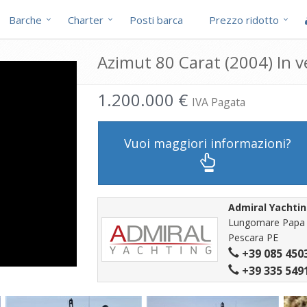
Barche
Charter
Posti barca
Prezzo ridotto
Azimut 80 Carat (2004) In v
1.200.000 €
IVA Pagata
Vuoi maggiori informazioni?
Admiral Yachti
Lungomare Papa G
Pescara PE
+39 085 450
+39 335 549