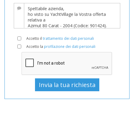
Barca
In
vendita,
Barche
Usato,
Accetto il
trattamento dei dati personali
Barca
Accetto la
profilazione dei dati personali
a
motore
In
vendita,
Barca
a
motore
Usato,
Barche
a