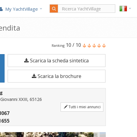
My YachtVillage
endita
Il
10
/
10
Ranking
Azimut
Scarica la scheda sintetica
80
Carat
Scarica la brochure
è
una
ng
Barca
iovanni XXIII, 65126
a
Tutti i miei annunci
3067
motore
1655
di
23,43