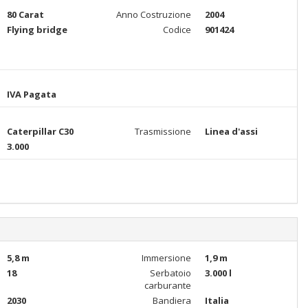
80 Carat
Anno Costruzione
2004
Flying bridge
Codice
901424
IVA Pagata
Caterpillar C30
Trasmissione
Linea d'assi
3.000
5,8 m
Immersione
1,9 m
18
Serbatoio
3.000 l
carburante
2030
Bandiera
Italia