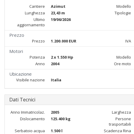
Cantiere
Azimut
Modello
Lunghezza
23,43 m
Tipologie
Ultimo
19/06/2026
aggiornamento
Prezzo
Prezzo
1.200.000 EUR
IVA
Motori
Potenza
2 x 1.550 Hp
Modello
Anno
2004
Ore moto
Ubicazione
Visibile nazione
Italia
Dati Tecnici
Anno Immatricolaz.
2005
Larghezza
Dislocamento
125.400 kg
Persone
trasportabili
Serbatoio acqua
1.500 l
Scadenza Rina