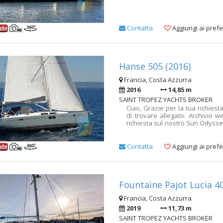
Contatta
Aggiungi ai prefer
Hanse 505 (2016)
Francia, Costa Azzurra
2016
14,85 m
SAINT TROPEZ YACHTS BROKER
Ciao, Grazie per la tua richiest
di trovare allegato: Archivio w
richiesta sul nostro Sun Odyssey
Archivio 
https://www.yachtvillage.net/fr
description=hanse-505&detail=v
Contatta
Aggiungi ai prefer
https://photos.app.goo.gl/GryU
360°: https://photos.app.goo
può essere vista presso le M
appuntamento. Rimango a vos
dettagli. Co
Fountaine Pajot Lucia 4
https://www.yachtvillage.net/
description=jeanneau-sun-odyss
Francia, Costa Azzurra
Cartella foto HD: https://pho
2019
11,73 m
File fotogr
SAINT TROPEZ YACHTS BROKER
https://photos.app.goo.gl/