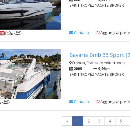
SAINT TROPEZ YACHTS BROKER
Contatta
Aggiungi ai prefer
Bavaria Bmb 33 Sport (2
Francia, Francia Mediterraneo
2009
9,96 m
SAINT TROPEZ YACHTS BROKER
Contatta
Aggiungi ai prefer
«
1
2
3
4
5