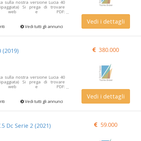
ta sulla nostra versione Lucia 40
La barca può essere vista a St
paggiata) Si prega di trovare
ango a vostra disposizione per
ivio web e PDF:
r/detail/jvdIUbyxG0SP1y_aa3tBrg?
Vedi i dettagli
ia-40-maestro&detail=voilier-
tella foto HD:
iti
Vedi tutti gli annunci
Fa9LwUwW6cLq6 File fotografico a
.gl/Kbdh1NnnunZqWnja8 La barca
arines de Cogolin con semplice
tra disposizione per ulteriori
380.000
 (2019)
ta sulla nostra versione Lucia 40
paggiata) Si prega di trovare
ivio web e PDF:
r/detail/jvdIUbyxG0SP1y_aa3tBrg?
Vedi i dettagli
ia-40-maestro&detail=voilier-
tella foto HD:
iti
Vedi tutti gli annunci
Fa9LwUwW6cLq6 File fotografico a
.gl/Kbdh1NnnunZqWnja8 La barca
arines de Cogolin con semplice
tra disposizione per ulteriori
59.000
5 Dc Serie 2 (2021)