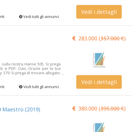
Vedi i dettagli
iti
Vedi tutti gli annunci
283.000 (
357.000 €
)
a sulla nostra Hanse 505. Si prega
eb e PDF: Ciao, Grazie per la tua
 379. Si prega di trovare allegato:
web e PDF:
Vedi i dettagli
/detail/17vj7RQ9_kiRYjJwQ-o8Pw?
oilier-occasion Cartella foto HD:
iti
Vedi tutti gli annunci
hLcjyfphGZCk7 File fotografico a
.gl/8QezjBZWZWgTmSFx9 La barca
arines de Cogolin con semplice
tra disposizione per ulteriori
380.000 (
395.000 €
)
rdiali saluti.
0 Maestro (2019)
fr/detail/1WBsbVewsUu70IvpphWhPg?
ey-379&detail=voilier-occasion
tos.app.goo.gl/X3S7MTk5cmMjAPw96
afico a 360°:
X4TWkNitiSpESuTGA Allegate il