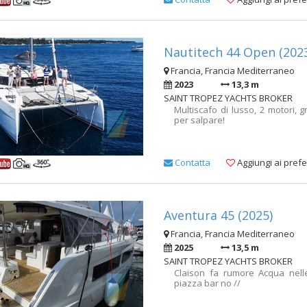
Nautitech 44 Open (202
Francia, Francia Mediterraneo
2023
13,3 m
SAINT TROPEZ YACHTS BROKER
Multiscafo di lusso, 2 motori, 
per salpare!
Contatta
Aggiungi ai prefer
Aventura 45 (2025)
Francia, Francia Mediterraneo
2025
13,5 m
SAINT TROPEZ YACHTS BROKER
Claison fa rumore Acqua nell
piazza bar no //