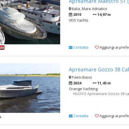
Apreamare Maestro 51 (
Italia, Mare Adriatico
2010
14,97 m
VDS Yachts
Contatta
Aggiungi ai prefer
Apreamare Gozzo 38 Cab
Paesi Bassi
2024
11,45 m
Orange Yachting
NUOVO Apreamare Gozzo 38 ca
Contatta
Aggiungi ai prefer