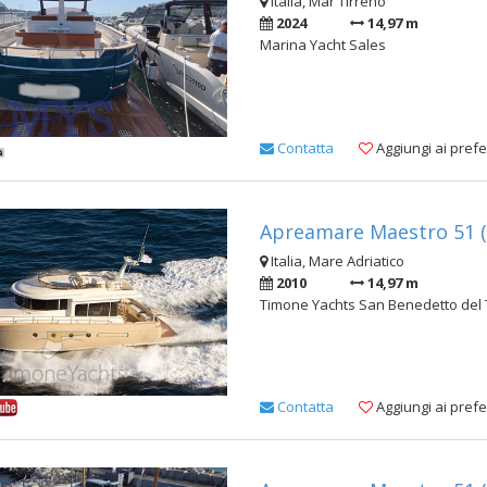
Italia, Mar Tirreno
2024
14,97 m
Marina Yacht Sales
Contatta
Aggiungi ai prefer
Apreamare Maestro 51 (
Italia, Mare Adriatico
2010
14,97 m
Timone Yachts San Benedetto del 
Contatta
Aggiungi ai prefer