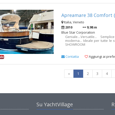
Apreamare 38 Comfort (
Italia, Veneto
2010
9,98 m
Blue Star Corporation
Geniale....Versatile... Sempl
moderna... Ideale per tutte le s
SHOWROOM
Contatta
Aggiungi ai prefer
«
1
2
3
4
Su YachtVillage
R