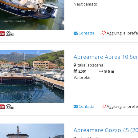
Nauticamato
Contatta
Aggiungi ai prefer
Apreamare Aprea 10 Sem
Italia, Toscana
2001
9,6 m
Valbroker
Contatta
Aggiungi ai prefer
Apreamare Gozzo 45 (20