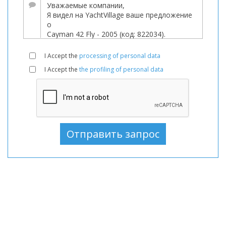
используемый,
Моторная
лодка
В
I Accept the
processing of personal data
продаже,
I Accept the
the profiling of personal data
Моторная
лодка
используемый,
Моторные
лодки
В
продаже,
Моторные
лодки
используемый,