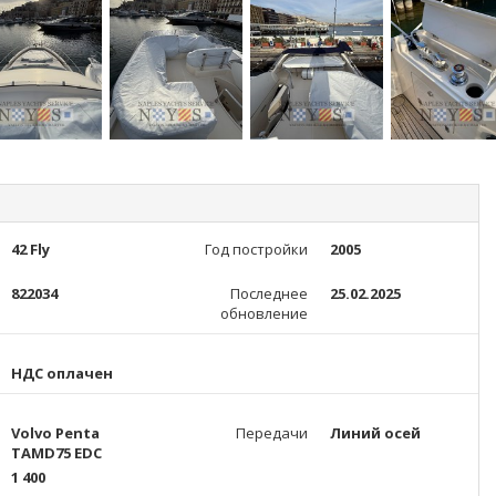
42 Fly
Год постройки
2005
822034
Последнее
25.02.2025
обновление
НДС оплачен
Volvo Penta
Передачи
Линий осей
TAMD75 EDC
1 400