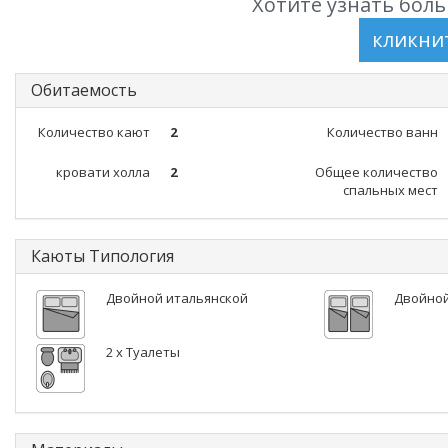
Хотите узнать боль
Обитаемость
Количество кают
2
Количество ванн
кровати холла
2
Общее количество
спальных мест
Каюты Типология
Двойной итальянской
Двойной
2 x Туалеты