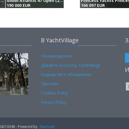
Azimut Gobbi Atlantis 47 (2003)
Gobbi Atlantis 47 Open (2004)
190 000 EUR
166 097 EUR
В YachtVillage
З
Рекламодатели
Давайте посетить YachtVillage
И
подвергайте объявления
Причалы
Cookies Policy
Privacy Policy
02184210348 - Powered by
Navis.net