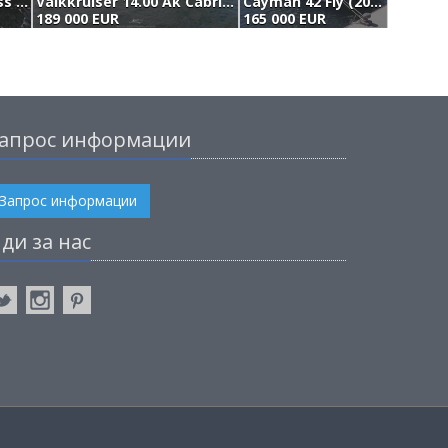
Princess Yachts Princess V42 (2007)
Valkkruiser 14.00 Ak Cabrio (2002)
Cayman 42 Fly (2006)
189 000 EUR
165 000 EUR
1
апрос информации
Запрос информации
ди за нас