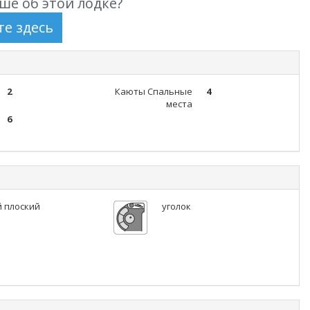
ше об этой лодке?
2
Каюты Спальные
4
места
6
 плоский
уголок