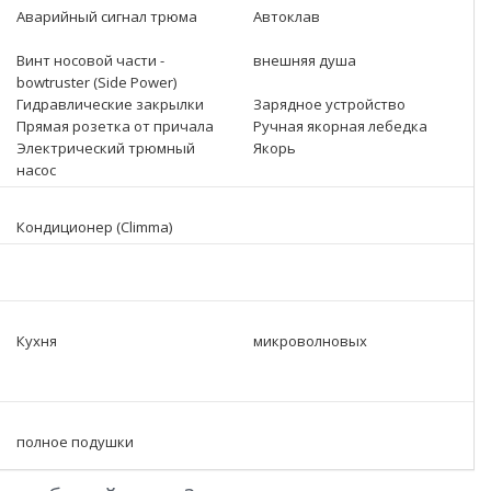
Аварийный сигнал трюма
Автоклав
Винт носовой части -
внешняя душа
bowtruster (Side Power)
Гидравлические закрылки
Зарядное устройство
Прямая розетка от причала
Ручная якорная лебедка
Электрический трюмный
Якорь
насос
Кондиционер (Climma)
Кухня
микроволновых
полное подушки