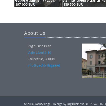
Gobbi Atlantis 47 (2004)
197 000 EUR
189 500 EUR
About Us
Digibusiness srl
Viale Libertà 10
Collecchio, 43044
info@yachtvillage.net
© 2026 YachtVillage - Design by Digibusiness Srl - P.IVA IT