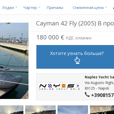
Лодки
Чартер
Причалы
Cниженная цена
Cayman 42 Fly (2005) В пр
180 000 €
НДС оплачен
Хотите узнать больше?
Naples Yacht Sa
Via Augusto Righi
80125 - Napoli
+3908157