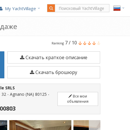
My YachtVillage
одаже
Cayman
7
/
10
Ranking
42
Скачать краткое описание
Fly
является
Скачать брошюру
13,7
м
le SRLS
Моторная
, 32 - Agnano (NA) 80125 -
Все мои
лодка
объявления
построено
00803
в
2005.