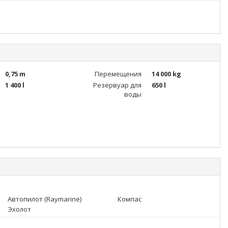
0,75 m
Перемещения
14 000 kg
1 400 l
Резервуар для
650 l
воды
Автопилот (Raymarine)
Компас
Эхолот