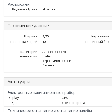
Расположен
Видимый Трана
Италия
Технические данные
Ширина
4,25 m
Погружение
Первозка людей
12
Топливный бак
Категории
A - Без какого-
навигации
либо
ограничения от
берега
Аксессуары
Электронные навигационные приборы
Display
GPS
Радар
Угол поворота
Техническое оснащение и оснащение палубы