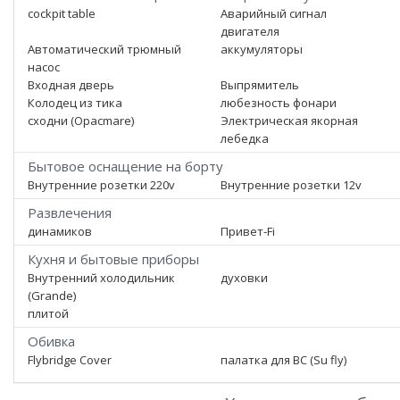
cockpit table
Аварийный сигнал
двигателя
Автоматический трюмный
аккумуляторы
насос
Входная дверь
Выпрямитель
Колодец из тика
любезность фонари
сходни (Opacmare)
Электрическая якорная
лебедка
Бытовое оснащение на борту
Внутренние розетки 220v
Внутренние розетки 12v
Развлечения
динамиков
Привет-Fi
Кухня и бытовые приборы
Внутренний холодильник
духовки
(Grande)
плитой
Обивка
Flybridge Cover
палатка для ВС (Su fly)