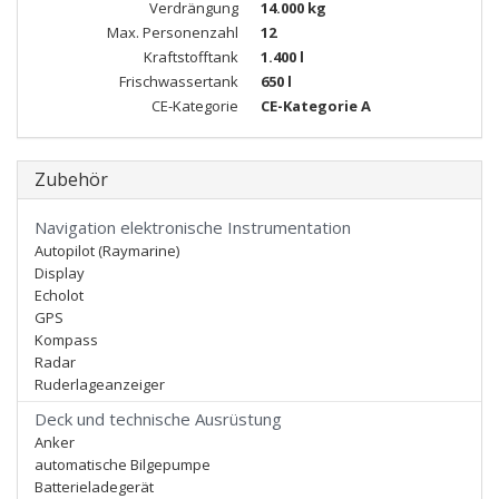
Verdrängung
14.000 kg
Max. Personenzahl
12
Kraftstofftank
1.400 l
Frischwassertank
650 l
CE-Kategorie
CE-Kategorie A
Zubehör
Navigation elektronische Instrumentation
Autopilot (Raymarine)
Display
Echolot
GPS
Kompass
Radar
Ruderlageanzeiger
Deck und technische Ausrüstung
Anker
automatische Bilgepumpe
Batterieladegerät