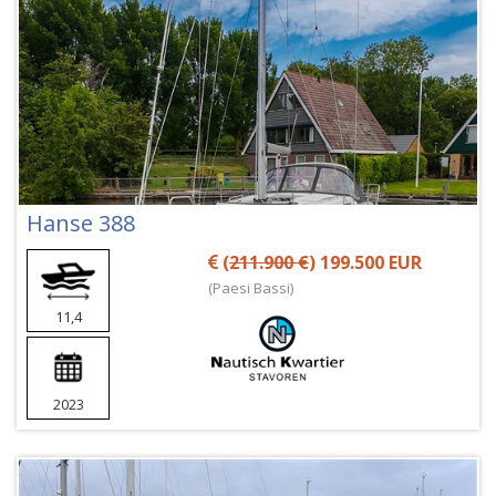
Hanse 388
(
211.900 €
) 199.500 EUR
(Paesi Bassi)
11,4
2023