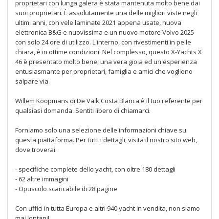
proprietari con lunga galera è stata mantenuta molto bene dai
suoi proprietari. È assolutamente una delle migliori viste negli
ultimi anni, con vele laminate 2021 appena usate, nuova
elettronica B&G e nuovissima e un nuovo motore Volvo 2025
con solo 24 ore di utilizzo. L'interno, con rivestimenti in pelle
chiara, è in ottime condizioni. Nel complesso, questo X-Yachts X
46 è presentato molto bene, una vera gioia ed un'esperienza
entusiasmante per proprietari, famiglia e amici che vogliono
salpare via.
Willem Koopmans di De Valk Costa Blanca è il tuo referente per
qualsiasi domanda. Sentiti libero di chiamarci.
Forniamo solo una selezione delle informazioni chiave su
questa piattaforma. Per tutti i dettagli, visita il nostro sito web,
dove troverai:
- specifiche complete dello yacht, con oltre 180 dettagli
- 62 altre immagini
- Opuscolo scaricabile di 28 pagine
Con uffici in tutta Europa e altri 940 yacht in vendita, non siamo
mai lontani!