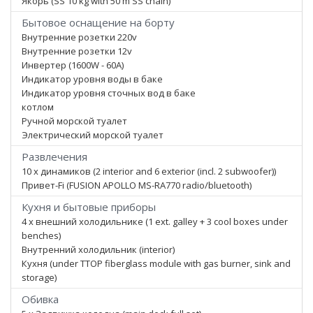
Якорь (SS 10 kg with 50 m SS chain)
Бытовое оснащение на борту
Внутренние розетки 220v
Внутренние розетки 12v
Инвертер (1600W - 60A)
Индикатор уровня воды в баке
Индикатор уровня сточных вод в баке
котлом
Ручной морской туалет
Электрический морской туалет
Развлечения
10 x динамиков (2 interior and 6 exterior (incl. 2 subwoofer))
Привет-Fi (FUSION APOLLO MS-RA770 radio/bluetooth)
Кухня и бытовые приборы
4 x внешний холодильнике (1 ext. galley + 3 cool boxes under
benches)
Внутренний холодильник (interior)
Кухня (under TTOP fiberglass module with gas burner, sink and
storage)
Обивка