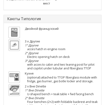
мест
Каюты Типология
Двойной французский
3 x Другие
1° Другие
acces hatch in engine room
2° Другие
Electric opening hatch on deck
3° Другие
with acces to cabin and two leaning post for pilot
and copilot under tubular and fiberglass TTOP
Кухня
(optional) attached to TTOP fiberglass module with
fridge, gas burner, gas botle locker and storage.
2 x Вне Dinette
1° Вне Dinette
U-shaped bench + teak table + fwd facing bench
2° Вне Dinette
Four benches (2+2) with foldable backrest and teak