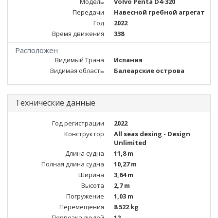
Модель
Volvo Penta D4-320
Передачи
Навесной гребной агрегат
Год
2022
Время движения
338
Расположен
Видимый Трана
Испания
Видимая область
Балеарские острова
Технические данные
Год регистрации
2022
Конструктор
All seas desing - Design
Unlimited
Длина судна
11,8 m
Полная длина судна
10,27 m
Ширина
3,64 m
Высота
2,7 m
Погружение
1,03 m
Перемещения
8 522 kg
Первозка людей
12