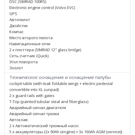
DSC (SIMRAD 100RS)
Electronic engine control (Volvo EVC)
GPS
Автопилот
Джойстик
Компас
Место второго пилота
Навигационные огни
2 x плоттера (SIMRAD 12" glass bridge)
Сеть счетчик (Quick)
Угол поворота
Эхолот
Техническое оснащение и оснащение палубы
cockpit table (with teak foldable wings + electric pedestal
convertible into XL sunpad)
2 x guard rails with gates
T-Top (painted tubular steal and fiberglass)
Аварийный сигнал двигателя
Аварийный сигнал трюма
Автоклав
2 x Автоматический трюмный насос
5 x аккумуляторы (2x 90Ah (engine) + 3x 160Ah AGM (service))