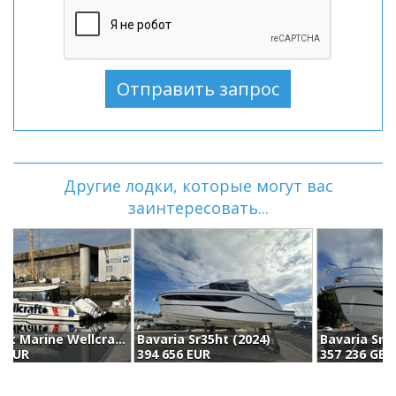
Другие лодки, которые могут вас
заинтересовать...
Bavaria Sr35ht (2024)
Bavaria Sr35
B
394 656 EUR
357 236 GBP
3