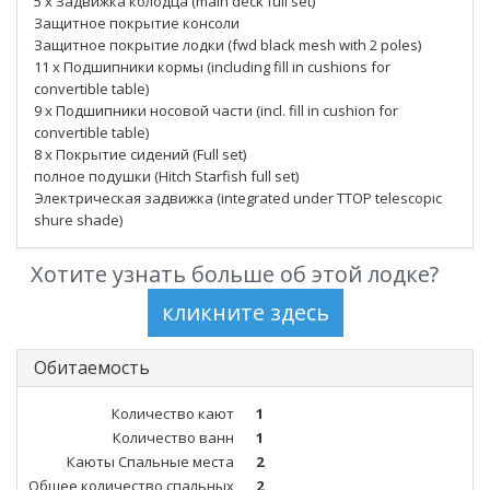
5 x Задвижка колодца (main deck full set)
Защитное покрытие консоли
Защитное покрытие лодки (fwd black mesh with 2 poles)
11 x Подшипники кормы (including fill in cushions for
convertible table)
9 x Подшипники носовой части (incl. fill in cushion for
convertible table)
8 x Покрытие сидений (Full set)
полное подушки (Hitch Starfish full set)
Электрическая задвижка (integrated under TTOP telescopic
shure shade)
Хотите узнать больше об этой лодке?
Обитаемость
Количество кают
1
Количество ванн
1
Каюты Спальные места
2
Общее количество спальных
2