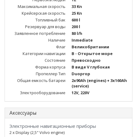
Максимальная скорость
33 Kn
Крейсерская скорость
25 Kn
Топливный бак
600 l
Резервуар для воды
200 l
Заявленное потребление
80 l/h
Наличие
Inmediate
Флаг
Великобритании
Категории навигации
B - Открытое море
Состояние
Превосходно
Форма корпуса
В виде V глубокая
Пропеллер Тип
Duoprop
Общая емкость батареи
2x90Ah (engines) + 3x160Ah
(service)
Электрооборудование
12V, 220V
Аксессуары
Электронные навигационные приборы
2 x Display (2,5" Volvo engine)