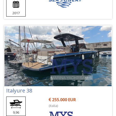
2017
Italyure 38
255.000 EUR
(Italia)
9,96