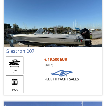
Glastron 007
19.500 EUR
(Italia)
5,21
1979