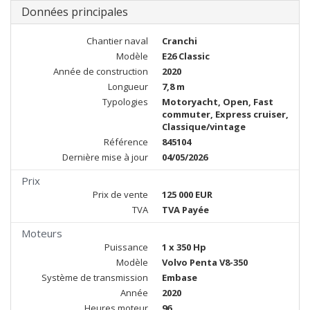
Données principales
Chantier naval
Cranchi
Modèle
E26 Classic
Année de construction
2020
Longueur
7,8 m
Typologies
Motoryacht, Open, Fast
commuter, Express cruiser,
Classique/vintage
Référence
845104
Dernière mise à jour
04/05/2026
Prix
Prix de vente
125 000 EUR
TVA
TVA Payée
Moteurs
Puissance
1 x 350 Hp
Modèle
Volvo Penta V8-350
Système de transmission
Embase
Année
2020
Heures moteur
96