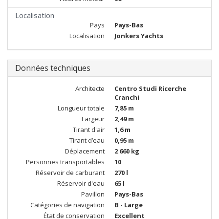
Localisation
Pays
Pays-Bas
Localisation
Jonkers Yachts
Données techniques
Architecte
Centro Studi Ricerche
Cranchi
Longueur totale
7,85 m
Largeur
2,49 m
Tirant d'air
1,6 m
Tirant d’eau
0,95 m
Déplacement
2 660 kg
Personnes transportables
10
Réservoir de carburant
270 l
Réservoir d'eau
65 l
Pavillon
Pays-Bas
Catégories de navigation
B - Large
État de conservation
Excellent