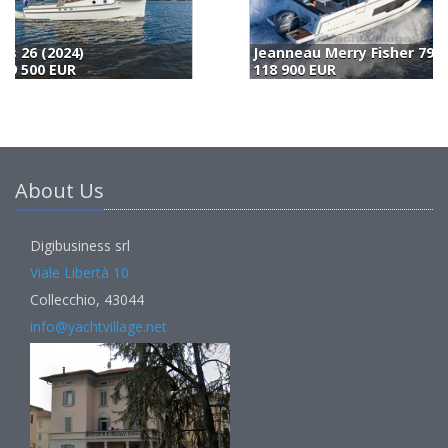
Jeanneau Merry Fisher 795 Serie 2 (2026)
118 900 EUR
1
About Us
Digibusiness srl
Viale Libertà 10
Collecchio, 43044
info@yachtvillage.net