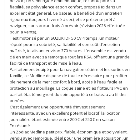
de 2010, un semi-rigide emblématique, reconnu pour sa
fiabilité, sa polyvalence et son confort, proposé ici dans un
excellent état général. Ce bateau a bénéficié d’un entretien
rigoureux (toujours hiverné à sec), et se présente prêt à
naviguer, sans aucun frais à prévoir (révision 2026 effectuée
pour la vente).
Il est motorisé par un SUZUKI DF 50 CV 4 temps, un moteur
réputé pour sa sobriété, sa fiabilité et son coût d’entretien
maîtrisé, totalisant environ 370 heures. L’ensemble est vendu
clé en main avec sa remorque routière RSA, offrant une grande
facilité de transport et de mise à l’eau.
Parfaitement équipé pour la navigation côtière et les sorties en
famille, ce Medline dispose de tout le nécessaire pour profiter
pleinement de la mer : confort à bord, accès à l’eau facile et
protection au mouillage. La coque saine et les flotteurs PVC en
parfait état témoignent du soin apporté à ce bateau au fil des
années.
C’est également une opportunité d’investissement
intéressante, avec un excellent potentiel locatif, la location
journalière étant estimée entre 200 € et 250 € en saison.
En résumé
Un Zodiac Medline petit prix, fiable, économique et polyvalent,
vendu avec remorque, idéal pour une première acquisition, un